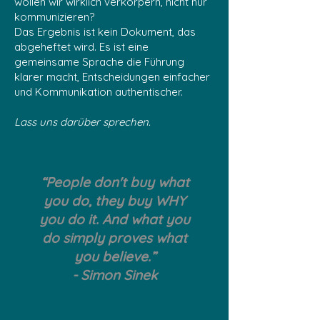
wollen wir wirklich verkörpern, nicht nur
kommunizieren?
Das Ergebnis ist kein Dokument, das
abgeheftet wird. Es ist eine
gemeinsame Sprache die Führung
klarer macht, Entscheidungen einfacher
und Kommunikation authentischer.
Lass uns darüber sprechen.
“People don't buy what
you do, they buy WHY
you do it. And what you
do simply proves what
you believe.”
- Simon Sinek